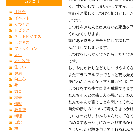
カテゴリー
く、甘やかしてしまいがちですが、
IT社会
す部分と厳しくしつける部分としっ
イベント
いです。
くつろぎ
しつけをきちんと出来ないと家族を
トピック
くれなくなります。
ネットビジネス
家にある物をオモチャにして壊して
ビジネス
んだりしてしまいます。
ファッション
しつけをしっかりできたら、ただで
人生
人生設計
です。
住まい
お手やおかわりなどもしつけやすく
健康
またプラスアルファでもっと芸も覚
向上心
逆にわんちゃんから学ぶ事も沢山出
夢
しつけをする事で自分も成長できま
娯楽
わんちゃんとの接し方が悪いと、わ
将来
わんちゃんが言うことを聞いてくれ
情報
自分の接し方について考えるきっか
教育費
けになったり、わんちゃんだけでな
料理
日記
つめ直すきっかけになったりするか
海
そういった経験を与えてくれるわん