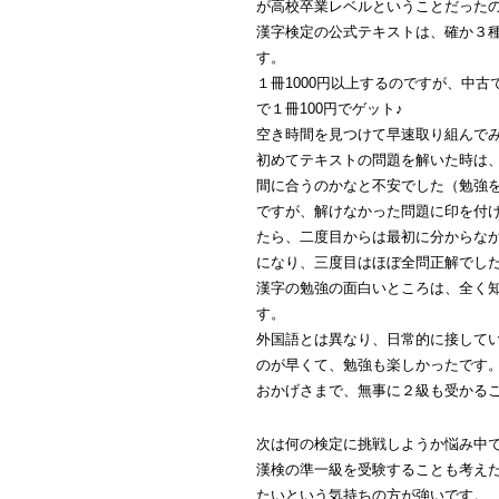
が高校卒業レベルということだった
漢字検定の公式テキストは、確か３
す。
１冊1000円以上するのですが、中
で１冊100円でゲット♪
空き時間を見つけて早速取り組んで
初めてテキストの問題を解いた時は
間に合うのかなと不安でした（勉強
ですが、解けなかった問題に印を付
たら、二度目からは最初に分からな
になり、三度目はほぼ全問正解でし
漢字の勉強の面白いところは、全く
す。
外国語とは異なり、日常的に接して
のが早くて、勉強も楽しかったです
おかげさまで、無事に２級も受かる
次は何の検定に挑戦しようか悩み中
漢検の準一級を受験することも考え
たいという気持ちの方が強いです。