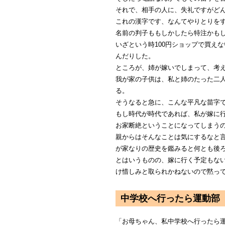
それで、相手の人に、失礼ですがど
これの漢字です、なんてやりとりを
名前の判子ももしかしたら特注かも
いざという時100円ショップで買え
んだりした。
ところが、姉が嫁いでしまって、考
我が家の子供は、私と姉のたった二
る。
そうなると急に、こんな平凡な苗字
もし時代が時代であれば、私が嫁に
お家断絶ということになってしまう
親からはそんなことは気にするなと
が家なりの歴史を鑑みると何とも後
とはいうものの、嫁に行く予定もな
け惜しみと取られかねないので黙っ
中学校へ行ったら運動部
「お母ちゃん、私中学校へ行ったら