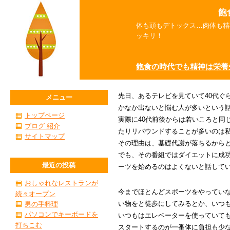
飽
体も頭もデトックス…肉体も精
ッキリ！
飽食の時代でも精神は栄養
先日、あるテレビを見ていて40代ぐ
メニュー
かなか出ないと悩む人が多いという
トップページ
実際に40代前後からは若いころと同
ブログ 紹介
たりリバウンドすることが多いのは
サイトマップ
その理由は、基礎代謝が落ちるから
でも、その番組ではダイエットに成
最近の投稿
ーツを始めるのはよくないと話して
おしゃれなレストランが
今までほとんどスポーツをやってい
続々オープン
い物をと徒歩にしてみるとか、いつ
男の手料理
パソコンでキーボードを
いつもはエレベーターを使っていて
打ちこむ
スタートするのが一番体に負担も少