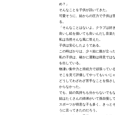
め？」
そんなことを子供が訊いてきた。
可愛そうに、姑からの圧力で子供は
る。
「そんなことはないよ。クラブは好
良いし絵を描いても良いんだし音楽
私は当然そんな風に答えた。
子供は安心したようである。
この時ばかりは、少々姑に腹が立っ
私の子供は、確かに運動は得意では
を出している。
物凄い集中力と持続力で頑張ってい
そこを見て評価してやってもいいじ
どうしてわざわざ苦手なことを指さ
からなかった。
でも、姑の気持ちも分からないでも
姑はたくさんの姉弟がいて孫自慢し
スポーツが得意な子も多く、きっと
うに言ってきたのだろう。