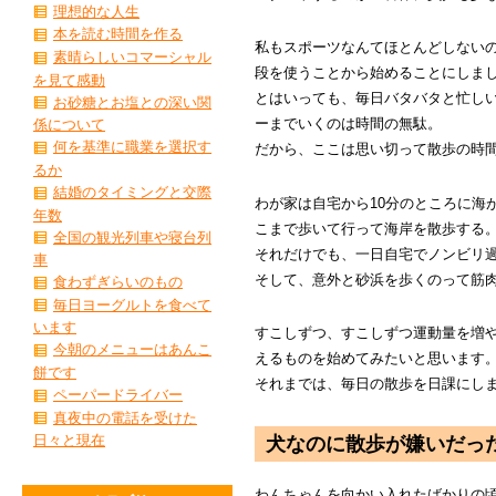
理想的な人生
本を読む時間を作る
私もスポーツなんてほとんどしない
素晴らしいコマーシャル
段を使うことから始めることにしま
を見て感動
とはいっても、毎日バタバタと忙し
お砂糖とお塩との深い関
ーまでいくのは時間の無駄。
係について
何を基準に職業を選択す
だから、ここは思い切って散歩の時
るか
結婚のタイミングと交際
わが家は自宅から10分のところに海
年数
こまで歩いて行って海岸を散歩する
全国の観光列車や寝台列
それだけでも、一日自宅でノンビリ
車
そして、意外と砂浜を歩くのって筋
食わずぎらいのもの
毎日ヨーグルトを食べて
います
すこしずつ、すこしずつ運動量を増
今朝のメニューはあんこ
えるものを始めてみたいと思います
餅です
それまでは、毎日の散歩を日課にし
ペーパードライバー
真夜中の電話を受けた
日々と現在
犬なのに散歩が嫌いだっ
わんちゃんを向かい入れたばかりの